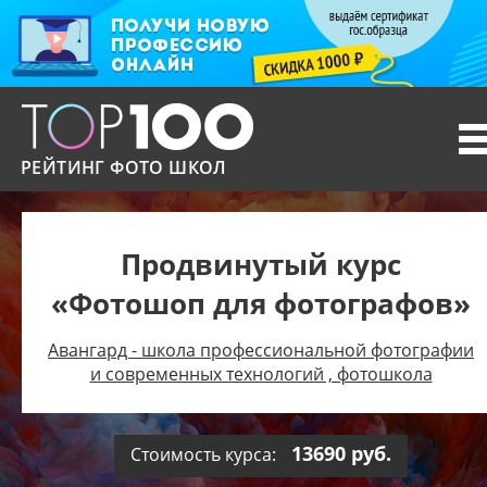
T
n
РЕЙТИНГ ФОТО ШКОЛ
Продвинутый курс
«Фотошоп для фотографов»
Авангард - школа профессиональной фотографии
и современных технологий , фотошкола
13690 руб.
Стоимость курса: