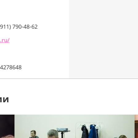
(911) 790-48-62
.ru/
04278648
ии